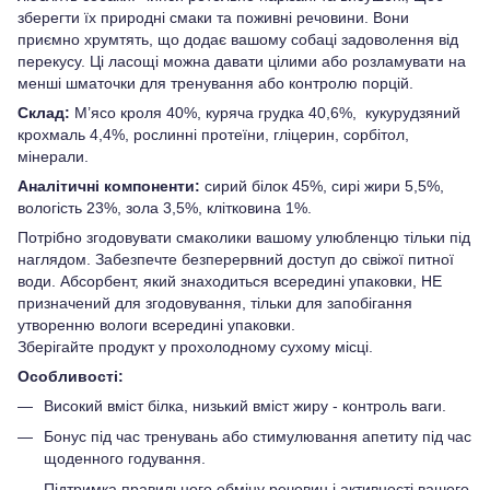
зберегти їх природні смаки та поживні речовини. Вони
приємно хрумтять, що додає вашому собаці задоволення від
перекусу. Ці ласощі можна давати цілими або розламувати на
менші шматочки для тренування або контролю порцій.
Склад:
М’ясо кроля 40%, куряча грудка 40,6%, кукурудзяний
крохмаль 4,4%, рослинні протеїни, гліцерин, сорбітол,
мінерали.
Аналітичні компоненти:
сирий білок 45%, сирі жири 5,5%,
вологість 23%, зола 3,5%, клітковина 1%.
Потрібно згодовувати смаколики вашому улюбленцю тільки під
наглядом. Забезпечте безперервний доступ до свіжої питної
води. Абсорбент, який знаходиться всередині упаковки, НЕ
призначений для згодовування, тільки для запобігання
утворенню вологи всередині упаковки.
Зберігайте продукт у прохолодному сухому місці.
Особливості:
Високий вміст білка, низький вміст жиру - контроль ваги.
Бонус під час тренувань або стимулювання апетиту під час
щоденного годування.
Підтримка правильного обміну речовин і активності вашого