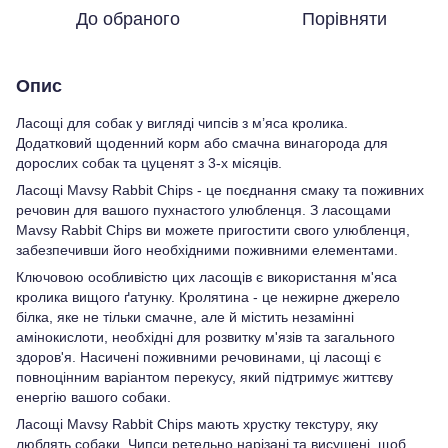
До обраного
Порівняти
Опис
Ласощі для собак у вигляді чипсів з м’яса кролика.
Додатковий щоденний корм або смачна винагорода для
дорослих собак та цуценят з 3-х місяців.
Ласощі Mavsy Rabbit Chips - це поєднання смаку та поживних
речовин для вашого пухнастого улюбленця. З ласощами
Mavsy Rabbit Chips ви можете пригостити свого улюбленця,
забезпечивши його необхідними поживними елементами.
Ключовою особливістю цих ласощів є використання м'яса
кролика вищого ґатунку. Кролятина - це нежирне джерело
білка, яке не тільки смачне, але й містить незамінні
амінокислоти, необхідні для розвитку м'язів та загального
здоров'я. Насичені поживними речовинами, ці ласощі є
повноцінним варіантом перекусу, який підтримує життєву
енергію вашого собаки.
Ласощі Mavsy Rabbit Chips мають хрустку текстуру, яку
люблять собаки. Чипси ретельно нарізані та висушені, щоб