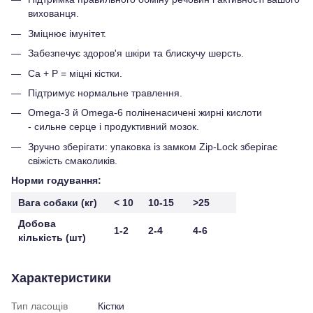
вихованця.
Зміцнює імунітет.
Забезпечує здоров'я шкіри та блискучу шерсть.
Ca + P = міцні кістки.
Підтримує нормальне травлення.
Omega-3 й Omega-6 поліненасичені жирні кислоти
- сильне серце і продуктивний мозок.
Зручно зберігати: упаковка із замком Zір-Lосk зберігає
свіжість смаколиків.
Норми годування:
Вага собаки (кг)
< 10
10-15
>25
Добова
1-2
2-4
4-6
кількість (шт)
Характеристики
Тип ласощів
Кістки