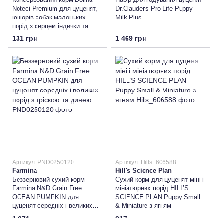
Noteci Premium для цуценят,
Dr.Clauder's Pro Life Puppy
юніорів собак маленьких
Milk Plus
порід з серцем індички та
гусячою печінкою
131 грн
1 469 грн
Артикул: PND0250120
Артикул: Hills_606588
Farmina
Hill's Science Plan
Беззерновий сухий корм
Сухий корм для цуценят міні і
Farmina N&D Grain Free
мініатюрних порід HILL’S
OCEAN PUMPKIN для
SCIENCE PLAN Puppy Small
цуценят середніх і великих
& Miniature з ягням
порід з тріскою та динею