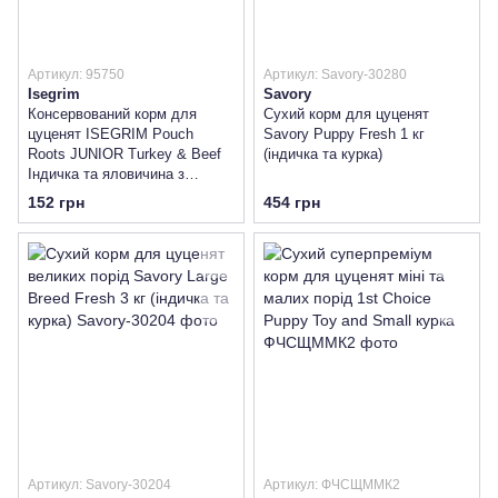
Артикул: 95750
Артикул: Savory-30280
Isegrim
Savory
Консервований корм для
Сухий корм для цуценят
цуценят ISEGRIM Pouch
Savory Puppy Fresh 1 кг
Roots JUNIOR Turkey & Beef
(індичка та курка)
Індичка та яловичина з
бататом, лососевим жиром,
152 грн
454 грн
травами
Артикул: Savory-30204
Артикул: ФЧСЩММК2