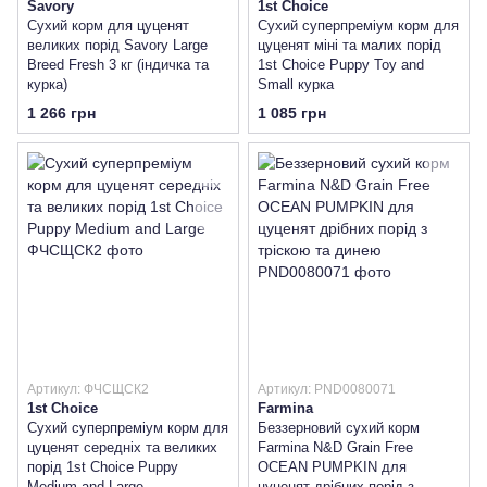
Savory
1st Choice
Сухий корм для цуценят
Сухий суперпреміум корм для
великих порід Savory Large
цуценят міні та малих порід
Breed Fresh 3 кг (індичка та
1st Choice Puppy Toy and
курка)
Small курка
1 266 грн
1 085 грн
Артикул: ФЧСЩСК2
Артикул: PND0080071
1st Choice
Farmina
Сухий суперпреміум корм для
Беззерновий сухий корм
цуценят середніх та великих
Farmina N&D Grain Free
порід 1st Choice Puppy
OCEAN PUMPKIN для
Medium and Large
цуценят дрібних порід з