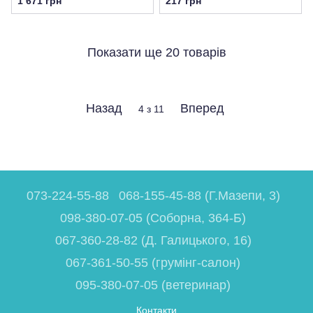
1 671 грн
217 грн
Показати ще 20 товарів
Назад
Вперед
4
з 11
073-224-55-88
068-155-45-88 (Г.Мазепи, 3)
098-380-07-05 (Соборна, 364-Б)
067-360-28-82 (Д. Галицького, 16)
067-361-50-55 (грумінг-салон)
095-380-07-05 (ветеринар)
Контакти