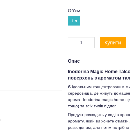
Об'єм
1 л
Купити
Опис
Inodorina Magic Home Talc
поверхонь з ароматом тал
Є ідеальним концентрованим ми
середовища, де живуть домашні
аромат Inodorina magic home пі
тощо) та всіх типів підлог.
Продукт розводять у воді в проп
ю
аромату, який ви хочете отмати
розведеним, але потім потрібно