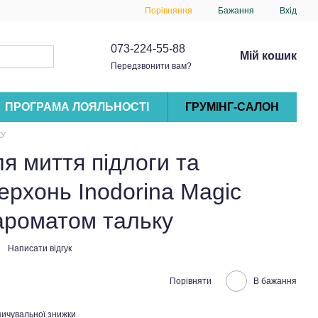
Порівняння
Бажання
Вхід
073-224-55-88
Мій кошик
Передзвонити вам?
ПРОГРАМА ЛОЯЛЬНОСТІ
ГРУМІНГ-САЛОН
КУ
я миття підлоги та
рхонь Inodorina Magic
ароматом тальку
Написати відгук
Порівняти
В бажання
ичувальної знижки