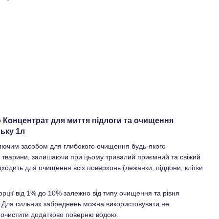
o Концентрат для миття підлоги та очищення
ьку 1л
ючим засобом для глибокого очищення будь-якого
 тварини, залишаючи при цьому тривалий приємний та свіжий
дходить для очищення всіх поверхонь (лежанки, піддони, клітки
орції від 1% до 10% залежно від типу очищення та рівня
. Для сильних забреднень можна використовувати не
 очистити додатково поверню водою.