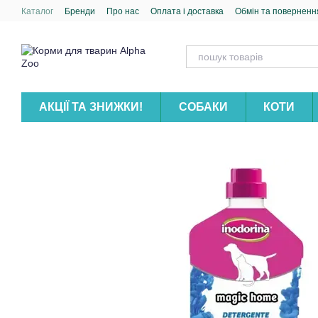
Перейти до основного контенту
Каталог
Бренди
Про нас
Оплата і доставка
Обмін та поверненн
АКЦІЇ ТА ЗНИЖКИ!
СОБАКИ
КОТИ