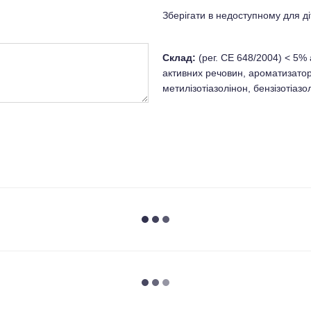
Зберігати в недоступному для діт
Склад:
(рег. СЕ 648/2004) < 5%
активних речовин, ароматизатор
метилізотіазолінон, бензізотіазо