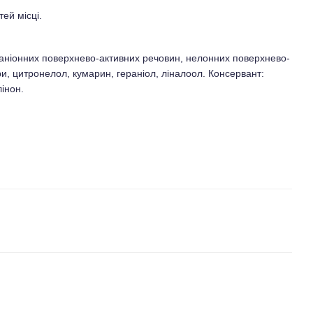
ей місці.
 аніонних поверхнево-активних речовин, нелонних поверхнево-
и, цитронелол, кумарин, гераніол, ліналоол. Консервант:
лінон.