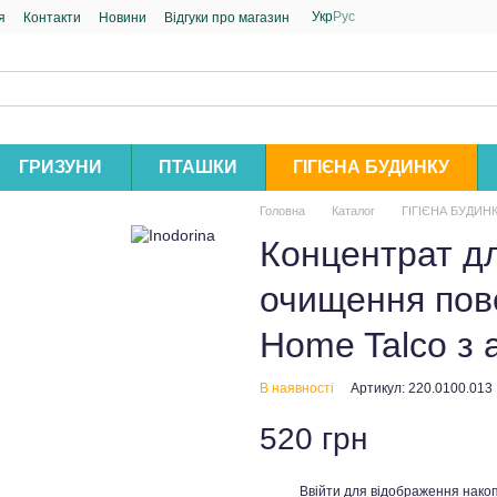
Укр
Рус
я
Контакти
Новини
Відгуки про магазин
ГРИЗУНИ
ПТАШКИ
ГІГІЄНА БУДИНКУ
Головна
Каталог
ГІГІЄНА БУДИН
Концентрат дл
очищення пове
Home Talco з 
В наявності
Артикул: 220.0100.013
520 грн
Ввійти
для відображення накоп
%