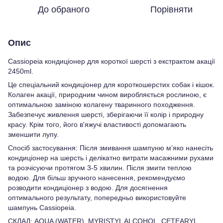
До обраного
Порівняти
Опис
Cassiopeia кондиціонер для короткої шерсті з екстрактом акації
2450ml.
Це спеціальний кондиціонер для короткошерстих собак і кішок.
Колаген акації, природним чином виробляється рослиною, є
оптимальною заміною колагену тваринного походження.
Забезпечує живлення шерсті, зберігаючи її колір і природну
красу. Крім того, його в'яжучі властивості допомагають
зменшити лупу.
Спосіб застосування: Після змивання шампуню м’яко нанесіть
кондиціонер на шерсть і делікатно витрати масажними рухами
та розчісуючи протягом 3-5 хвилин. Після змити теплою
водою. Для більш зручного нанесення, рекомендуємо
розводити кондиціонер з водою. Для досягнення
оптимального результату, попередньо використовуйте
шампунь Cassiopeia.
СКЛАД: AQUA (WATER), MYRISTYL ALCOHOL, CETEARYL