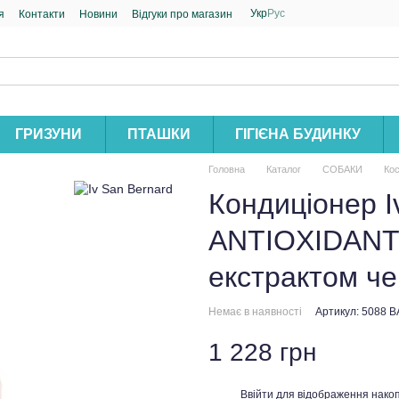
Укр
Рус
я
Контакти
Новини
Відгуки про магазин
ГРИЗУНИ
ПТАШКИ
ГІГІЄНА БУДИНКУ
Головна
Каталог
СОБАКИ
Кос
Кондиціонер 
ANTIOXIDANT д
екстрактом че
Немає в наявності
Артикул: 5088 
1 228 грн
Ввійти
для відображення накоп
%