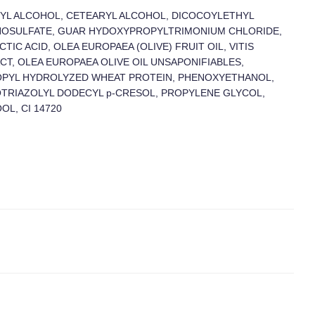
TYL ALCOHOL, CETEARYL ALCOHOL, DICOCOYLETHYL
SULFATE, GUAR HYDOXYPROPYLTRIMONIUM CHLORIDE,
TIC ACID, OLEA EUROPAEA (OLIVE) FRUIT OIL, VITIS
CT, OLEA EUROPAEA OLIVE OIL UNSAPONIFIABLES,
YL HYDROLYZED WHEAT PROTEIN, PHENOXYETHANOL,
TRIAZOLYL DODECYL p-CRESOL, PROPYLENE GLYCOL,
OL, CI 14720