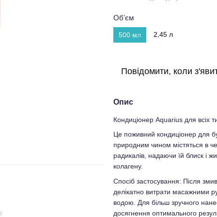
Об'єм
2,45 л
500 мл
Повідомити, коли з'яви
Опис
Кондиціонер Aquarius для всіх т
Це поживний кондиціонер для бу
природним чином містяться в че
радикалів, надаючи їй блиск і ж
колагену.
Спосіб застосування: Після зми
делікатно витрати масажними ру
водою. Для більш зручного нан
досягнення оптимального резул
ю