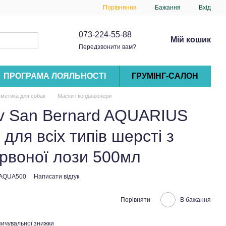
Порівняння
Бажання
Вхід
073-224-55-88
Мій кошик
Передзвонити вам?
ПРОГРАМА ЛОЯЛЬНОСТІ
ГРУМІНГ-САЛОН
метика для собак
Маски і кондиціонери
Iv San Bernard AQUARIUS
ля всіх типів шерсті з
рвоної лози 500мл
BAQUA500
Написати відгук
Порівняти
В бажання
ичувальної знижки