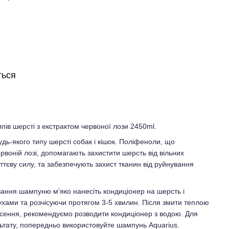
ться
ипів шерсті з екстрактом червоної лози 2450ml.
дь-якого типу шерсті собак і кішок. Поліфеноли, що
рвоній лозі, допомагають захистити шерсть від вільних
иттєву силу, та забезпечують захист тканин від руйнування
вання шампуню м’яко нанесіть кондиціонер на шерсть і
хами та розчісуючи протягом 3-5 хвилин. Після змити теплою
есення, рекомендуємо розводити кондиціонер з водою. Для
ьтату, попередньо використовуйте шампунь Aquarius.