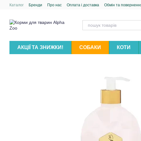
Перейти до основного контенту
Каталог
Бренди
Про нас
Оплата і доставка
Обмін та поверненн
АКЦІЇ ТА ЗНИЖКИ!
СОБАКИ
КОТИ