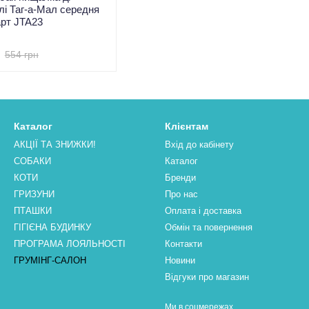
лі Таг-а-Мал середня
арт JTA23
554 грн
Каталог
Клієнтам
АКЦІЇ ТА ЗНИЖКИ!
Вхід до кабінету
СОБАКИ
Каталог
КОТИ
Бренди
ГРИЗУНИ
Про нас
ПТАШКИ
Оплата і доставка
ГІГІЄНА БУДИНКУ
Обмін та повернення
ПРОГРАМА ЛОЯЛЬНОСТІ
Контакти
ГРУМІНГ-САЛОН
Новини
Відгуки про магазин
Ми в соцмережах