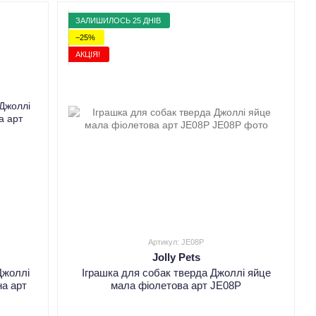
ЗАЛИШИЛОСЬ 25 ДНІВ
−25%
АКЦІЯ!
Артикул: JE08P
Jolly Pets
Джоллі
Іграшка для собак тверда Джоллі яйце
а арт
мала фіолетова арт JE08P