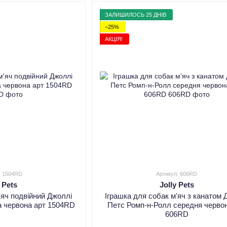
ЗАЛИШИЛОСЬ 25 ДНІВ
−25%
АКЦІЯ!
: 1504RD
Артикул: 606RD
y Pets
Jolly Pets
'яч подвійний Джоллі
Іграшка для собак м'яч з канатом 
а червона арт 1504RD
Петс Ромп-н-Ролл середня червон
606RD