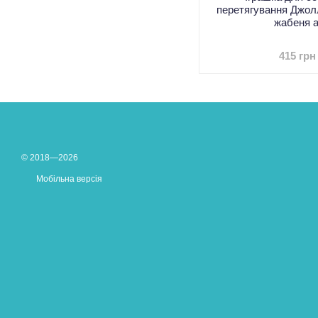
перетягування Джол
жабеня 
415 грн
© 2018—2026
Мобільна версія