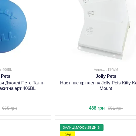
л: 406BL
Артикул: KKWM
y Pets
Jolly Pets
ря Джоллі Петс Таг-н-
Настінне кріплення Jolly Pets Kitty K
акитна арт 406BL
Mount
488 грн
665 грн
651 грн
ЗАЛИШИЛОСЬ 25 ДНІВ
−25%