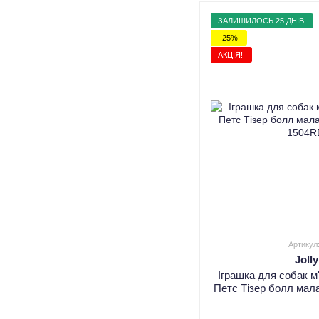
ЗАЛИШИЛОСЬ 25 ДНІВ
−25%
АКЦІЯ!
Артикул
Joll
Іграшка для собак м
Петс Тізер болл мал