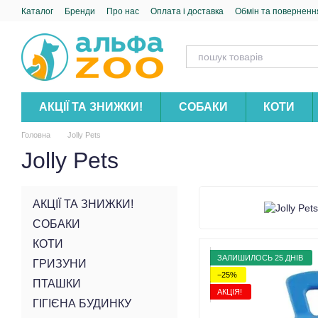
Перейти до основного контенту
Каталог
Бренди
Про нас
Оплата і доставка
Обмін та поверненн
АКЦІЇ ТА ЗНИЖКИ!
СОБАКИ
КОТИ
Головна
Jolly Pets
Jolly Pets
АКЦІЇ ТА ЗНИЖКИ!
СОБАКИ
КОТИ
ЗАЛИШИЛОСЬ 25 ДНІВ
ГРИЗУНИ
−25%
ПТАШКИ
АКЦІЯ!
ГІГІЄНА БУДИНКУ