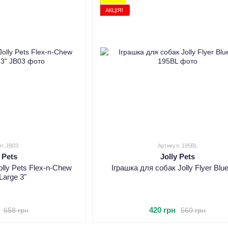
АКЦІЯ!
л: JB03
Артикул: 195BL
y Pets
Jolly Pets
olly Pets Flex-n-Chew
Іграшка для собак Jolly Flyer Blue
Large 3"
420 грн
658 грн
560 грн