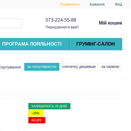
Порівняння
Бажання
Вхід
073-224-55-88
Мій кошик
Передзвонити вам?
ПРОГРАМА ЛОЯЛЬНОСТІ
ГРУМІНГ-САЛОН
за популярністю
спочатку дешевше
за назвою
Сортування:
ЗАЛИШИЛОСЬ 25 ДНІВ
−25%
АКЦІЯ!