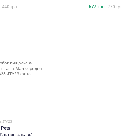
577 грн
440 грн
770 грн
л: JTA23
y Pets
обак пищалка д/