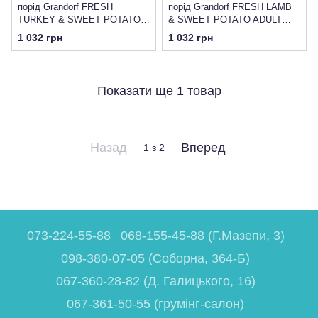
порід Grandorf FRESH
порід Grandorf FRESH LAMB
TURKEY & SWEET POTATO
& SWEET POTATO ADULT
ADULT DOG MEDIUM & MAXI
DOG MEDIUM & MAXI з ягням
1 032 грн
1 032 грн
з індичкою та бататом
та бататом
Показати ще 1 товар
Назад
Вперед
1
з 2
073-224-55-88
068-155-45-88 (Г.Мазепи, 3)
098-380-07-05 (Соборна, 364-Б)
067-360-28-82 (Д. Галицького, 16)
067-361-50-55 (грумінг-салон)