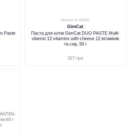
Артикул: G-421841
GimCat
in Paste
Паста для котів GimCat DUO PASTE Multi-
vitamin 12 vitamins with cheese 12 вітамінів
та сир, 50 г
327 грн