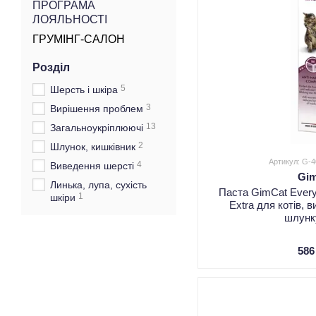
ПРОГРАМА
ЛОЯЛЬНОСТІ
ГРУМІНГ-САЛОН
Розділ
5
Шерсть і шкіра
3
Вирішення проблем
13
Загальноукріплюючі
2
Шлунок, кишківник
Артикул: G-
4
Виведення шерсті
Gi
Линька, лупа, сухість
Паста GimCat Every
1
шкіри
Extra для котів, 
шлунку
586