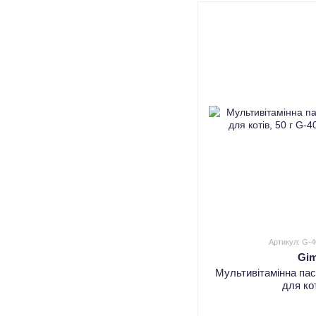
Артикул: G-
Gi
Мультивітамінна па
для кот