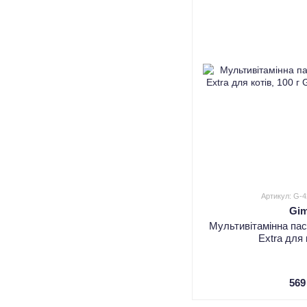
Артикул: G-
Gi
Мультивітамінна па
Extra для 
569