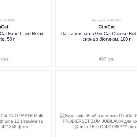
 G-421698
Артикул: G-401010
mCat
GimCat
Cat Expert Line Relax
Паста для котів GimCat Cheese Biot
ів, 50 г
cирна з біотином, 100 г
 грн
487 грн