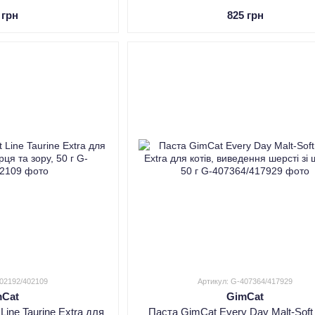
 грн
825 грн
402192/402109
Артикул: G-407364/417929
mCat
GimCat
Line Taurine Extra для
Паста GimCat Every Day Malt-Soft