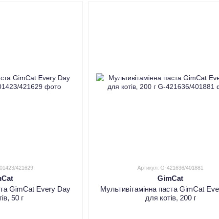
401423/421629
Артикул: G-421636/401881
mCat
GimCat
ста GimCat Every Day
Мультивітамінна паста GimCat Eve
ів, 50 г
для котів, 200 г