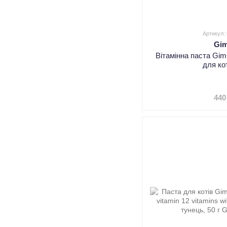
Артикул:
Gi
Вітамінна паста Gim
для кот
440