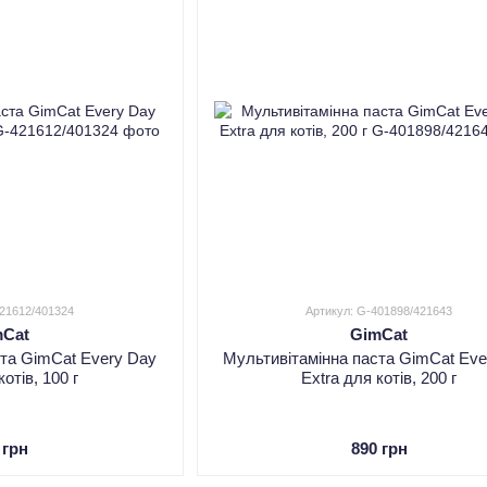
421612/401324
Артикул: G-401898/421643
mCat
GimCat
ста GimCat Every Day
Мультивітамінна паста GimCat Eve
котів, 100 г
Extra для котів, 200 г
 грн
890 грн