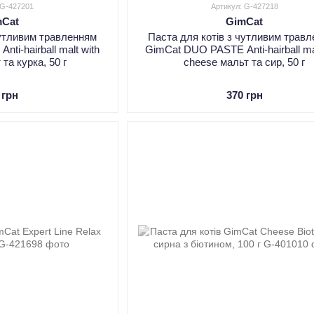
 G-427201
Артикул: G-427218
mCat
GimCat
чутливим травленням
Паста для котів з чутливим трав
ti-hairball malt with
GimCat DUO PASTE Anti-hairball ma
 та курка, 50 г
cheese мальт та сир, 50 г
 грн
370 грн