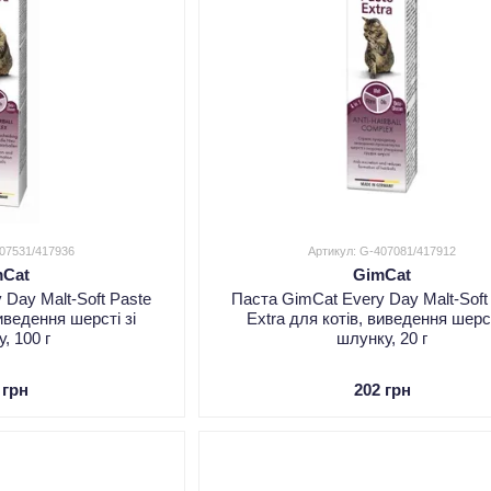
407531/417936
Артикул: G-407081/417912
mCat
GimCat
 Day Malt-Soft Paste
Паста GimCat Every Day Malt-Soft
виведення шерсті зі
Extra для котів, виведення шерст
, 100 г
шлунку, 20 г
 грн
202 грн