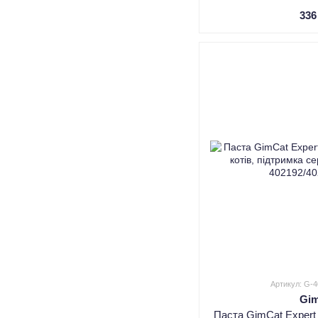
336
Артикул: G-
Gi
Паста GimCat Expert 