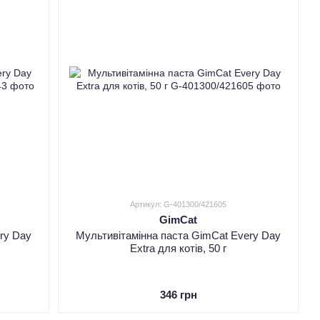
Артикул: G-401300/421605
GimCat
ry Day
Мультивітамінна паста GimCat Every Day
Extra для котів, 50 г
346 грн