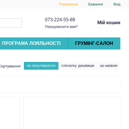
Порівняння
Бажання
Вхід
073-224-55-88
Мій кошик
Передзвонити вам?
ПРОГРАМА ЛОЯЛЬНОСТІ
ГРУМІНГ-САЛОН
за популярністю
спочатку дешевше
за назвою
Сортування: