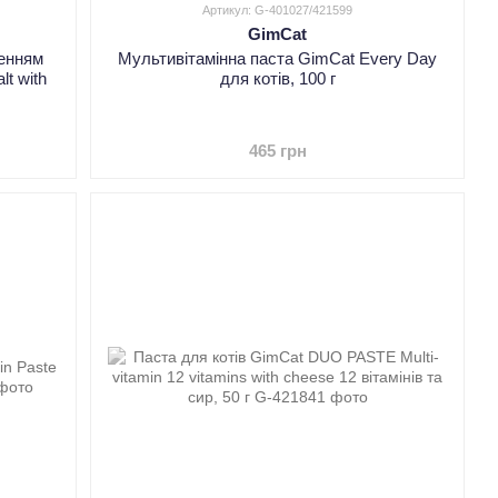
Артикул: G-401027/421599
GimCat
ленням
Мультивітамінна паста GimCat Every Day
lt with
для котів, 100 г
465 грн