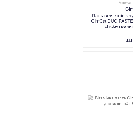
Артикул:
Gi
Паста для котів з 
GimCat DUO PASTE An
chicken мальт
311