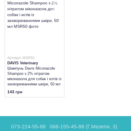
Артикул: MSR50
DAVIS Veterinary
Шампунь Davis Miconazole
Shampoo з 2% нітратом
міконазола для собак і котів із
захворюваннями шкіри, 50 мл
143 грн
073-224-55-88
068-155-45-88 (Г.Мазепи, 3)