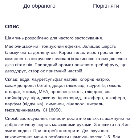
До обраного
Порівняти
Опис
Шампунь розроблено для частого застосування.
Має очищаючий і тонізуючий ефекти. Залишає шерсть
блискучою та доглянутою. Корисні властивості рослинних
компонентів цитрусових змішані із захисною та зміцнюючою
дією вітамінів. Природний аромат рожевого грейпфруту, що
дезодорує, створює приємний настрій.
Склад: вода, лауретсульфат натрію, хлорид натрію,
кокамідопропіл бетаїн, децил глюкозид, лаурет-5, гліколь
стеарат, кокамід МЕА, пропіленгліколь, гліцерин, сік
грейпфруту, піридоксину гідрохлорид, токоферо, токоферо,
парфум (віддушка), лимонен, ліналоол, цитраль,
гексилциннамаль, CI 18050.
Спосіб застосування: нанести достатню кількість шампуню на
добре змочену шерсть масажними рухами. Залишити на 3 хв,
змити водою. При потребі повторити. Для зручності
використання можна розбавити шампунь водою 1:3. Для