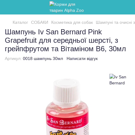
Каталог
СОБАКИ
Косметика для собак
Шампуні та очисні 
Шампунь Iv San Bernard Pink
Grapefruit для середньої шерсті, з
грейпфрутом та Вітаміном В6, 30мл
Артикул:
0018 шампунь 30мл
Написати відгук