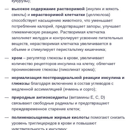
кукурузы);
высокое содержание растворимой
(инулин и мякоть
свеклы) и
нерастворимой клетчатки
(целлюлоза)
способствует насыщению животного, что уменьшает
потребление калорий, предотвращает запоры, улучшает
гликемическую реакцию. Растворимая клетчатка
заполняет желудок и контролирует усвоение питательных
веществ, нерастворимая клетчатка увеличивается в
объеме и стимулирует перистальтику кишечника;
хром
– регулятор глюкозы в крови, увеличивает
количество рецепторов инсулина на клетку, облегчает
проникновение глюкозы (пиколинат хрома);
нормализация постпрандиальной реакции инсулина и
глюкозы
благодаря включению в состав углеводов с
медленной ассимиляцией (ячмень и сорго);
природные антиоксиданты
(витамины Е, С, D)
связывают свободные радикалы и предотвращают
преждевременное старение клеток;
полиненасыщенные жирные кислоты
помогают снизить
уровень триглицеридов в крови и повышают
чувствительность к инсулину;