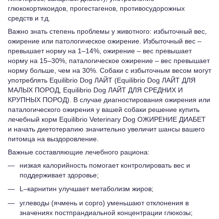
глюкокортикоидов, прогестагенов, противосудорожных
средств и т.д.
Важно знать степень проблемы у животного: избыточный вес,
ожирение или патологическое ожирение. Избыточный вес –
превышает норму на 1–14%, ожирение – вес превышает
норму на 15–30%, паталогическое ожирение – вес превышает
норму больше, чем на 30%. Собаки с избыточным весом могут
употреблять Equilibrio Dog ЛАЙТ (Equilibrio Dog ЛАЙТ ДЛЯ
МАЛЫХ ПОРОД, Equilibrio Dog ЛАЙТ ДЛЯ СРЕДНИХ И
КРУПНЫХ ПОРОД). В случае диагностирования ожирения или
паталогического ожирения у вашей собаки решение купить
лечебный корм Equilibrio Veterinary Dog ОЖИРЕНИЕ ДИАБЕТ
и начать диетотерапию значительно увеличит шансы вашего
питомца на выздоровление.
Важные составляющие лечебного рациона:
низкая калорийность помогает контролировать вес и
поддерживает здоровье;
L–карнитин улучшает метаболизм жиров;
углеводы (ячмень и сорго) уменьшают отклонения в
значениях постпрандиальной концентрации глюкозы;