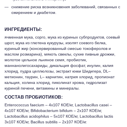
снижение риска возникновения заболеваний, связанных с
ожирением и диабетом.
ИНГРЕДИЕНТЫ:
ячменная мука, сорго, мука из куриных субпродуктов, соевый
шрот, мука из глютена кукурузы, изолят соевого белка,
куриный жир (консервированный смесью токоферолов и
маслом розмарина), мякоть свеклы, сухие пивные дрожжи,
молотое цельное льняное семя, пробиотик,
маннанолигосахариды, дикальция фосфат, инулин, калия
хлорид, пудра целлюлозы, экстракт юкки Шидигера, DL–
метионин, таурин, L– карнитин, натрия хлорид, пропионат
кальция, холина хлорид, пиколинат хрома, гидролизат
куриной печени, витамины и минералы.
СОСТАВ ПРОБИОТИКОВ:
Enterococcus faecium – 4х107 КОЕ/кг, Lactobacillus casei –
4х107 КОЕ/кг, Bifidobacterium bifidum – 2х107 КОЕ/кг,
Lactobacillus acidophilus – 5х107 КОЕ/кг, Lactobacillus lactis
3x107 КОЕ/кг, Bacillus subtilis – 2х107 КОЕ/кг.