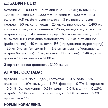
ДОБАВКИ на 1 кг:
витамин А – 18000 МЕ, витамин В12 – 150 мкг, витамин С –
100 мг, витамин D3 – 1000 МЕ, витамин Е – 500 МЕ, хелат
селена – 0,5 мг, фолиевая кислота – 3 мг, пантотеновая
кислота – 50 мг, хелат меди – 20 мг, холина хлорид – 1400 мг,
хром – 200 мкг, хелат железа – 125 мг, кальция йодат – 2,5 мг,
натрия хлорид – 4 г, калия хлорид – 6 г, хелат марганца – 50
мг, витамин В1 (тиамина мононитрат) – 20 мг, витамин В2
(рибофлавин) – 40 мг, витамин В6 (пиридоксина гидрохлорид)
– 20 мг, биотин (витамин Н) – 1,5 мг, витамин К (менадиона
натрия бисульфит) – 1 мг, витамин В3 (ниацин) – 140 мг, хелат
цинка – 120 мг, таурин – 2000 мг.
Энергетическая ценность:
3100 ккал/кг.
АНАЛИЗ СОСТАВА:
протеин – 32%, жир – 7,5%, клетчатка – 10%, зола – 8%,
влажность – 10%, кальций – 1,2%, фосфор – 0,7%, L–карнитин
– 0,04%, DL–метионин – 0,5%, калий – 0,6%, магний – 0,12%,
натрий – 0,4%, мананолигосахариды – 0,3%, инулин – 0,4%,
пробиотик – 1%.
НОРМЫ КОРМЛЕНИЯ: