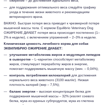
ожирение – до достижения идеального веса;
для поддержания оптимального веса следуйте графику
ухода в течение жизни животного и рекомендациям
ветеринарного врача.
ВАЖНО. Быстрая потеря веса приводит к чрезмерной потере
мышечной массы тела. С кормом Equilibrio Veterinary Dog
ОЖИРЕНИЕ ДИАБЕТ потеря веса происходит постепенно (1–
2% в неделю), с включением упражнений – 2–3% в неделю.
Клиническая ценность лечебного корма для собак
ЭКВИЛИБРИО ОЖИРЕНИЕ ДИАБЕТ:
улучшение метаболизма жиров и модуляция липидов
в сыворотке
– L–карнитин способствует метаболизму
жиров, стимулирует переработку жиров в энергию,
помогает поддерживать мышечную массу (мин. – 0,04%);
контроль потребления килокалорий
для достижения
нормального веса животного (3100 ккал/кг). Низкая
плотность калорий (жир – 7,5%);
баланс энергии
– высокая концентрация белка для
поддержания мышечной массы – 32% (изолят соевого
белка, мука из куриных субпродуктов, мука из глютена