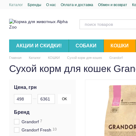
Перейти к основному контенту
Каталог
Бренды
О нас
Оплата и доставка
Обмен и возврат
К
АКЦИИ И СКИДКИ!
СОБАКИ
КОШКИ
Главная
Каталог
КОШКИ
Сухой корм для кошек
Grandorf
Сухой корм для кошек Gran
Цена, грн
От Цена, грн
До Цена, грн
OK
Бренд
7
Grandorf
10
Grandorf Fresh