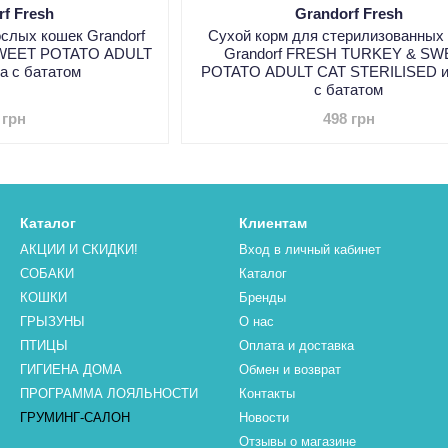
rf Fresh
Grandorf Fresh
ослых кошек Grandorf
Сухой корм для стерилизованных
WEET POTATO ADULT
Grandorf FRESH TURKEY & SW
а с бататом
POTATO ADULT CAT STERILISED и
с бататом
 грн
498 грн
Каталог
Клиентам
АКЦИИ И СКИДКИ!
Вход в личный кабинет
СОБАКИ
Каталог
КОШКИ
Бренды
ГРЫЗУНЫ
О нас
ПТИЦЫ
Оплата и доставка
ГИГИЕНА ДОМА
Обмен и возврат
ПРОГРАММА ЛОЯЛЬНОСТИ
Контакты
ГРУМИНГ-САЛОН
Новости
Отзывы о магазине