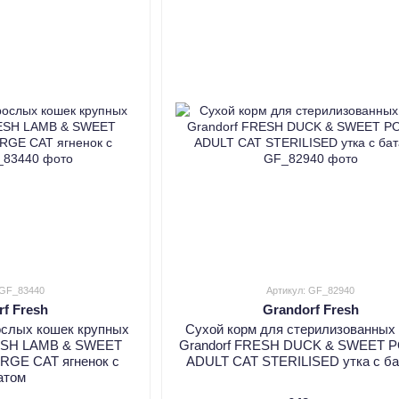
 GF_83440
Артикул: GF_82940
rf Fresh
Grandorf Fresh
ослых кошек крупных
Сухой корм для стерилизованных
RESH LAMB & SWEET
Grandorf FRESH DUCK & SWEET 
RGE CAT ягненок с
ADULT CAT STERILISED утка с б
атом