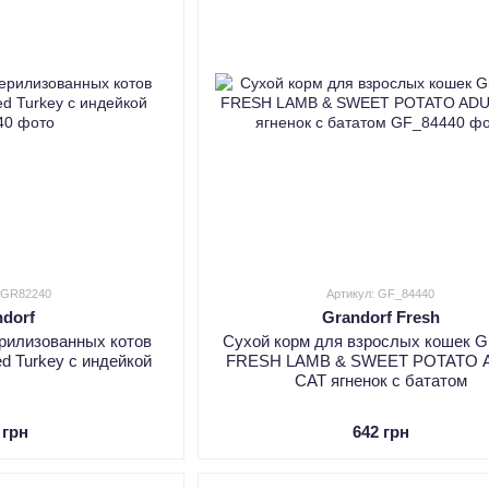
: GR82240
Артикул: GF_84440
ndorf
Grandorf Fresh
ерилизованных котов
Сухой корм для взрослых кошек Gr
zed Turkey с индейкой
FRESH LAMB & SWEET POTATO 
CAT ягненок с бататом
 грн
642 грн