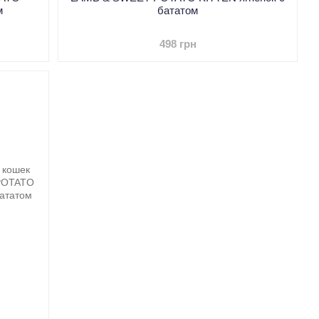
м
бататом
498 грн