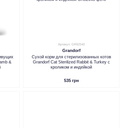
Артикул: GR82540
Grandorf
живущих
Сухой корм для стерилизованных котов
Lamb &
Grandorf Cat Sterilized Rabbit & Turkey с
й
кроликом и индейкой
535 грн