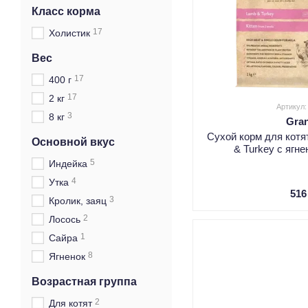
Класс корма
17
Холистик
Вес
17
400 г
17
2 кг
Артикул
3
8 кг
Gra
Сухой корм для котят
Основной вкус
& Turkey с ягн
5
Индейка
4
Утка
516
3
Кролик, заяц
2
Лосось
1
Сайра
8
Ягненок
Возрастная группа
2
Для котят