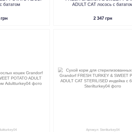
 с бататом
ADULT CAT лосось с батато
 грн
2 347 грн
dultturkey04
Артикул: Sterilturkey04