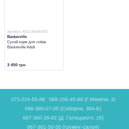
Артикул: 4011290440007
Baskerville
Сухой корм для собак
Baskerville Adult
3 450 грн
073-224-55-88
068-155-45-88 (Г.Мазепи, 3)
098-380-07-05 (Соборна, 364-Б)
067-360-28-82 (Д. Галицького, 16)
067-361-50-55 (грумінг-салон)