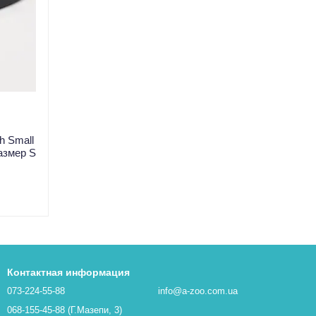
h Small
азмер S
Контактная информация
073-224-55-88
info@a-zoo.com.ua
068-155-45-88 (Г.Мазепи, 3)