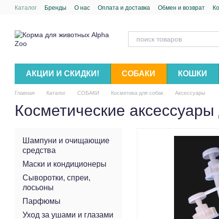
Перейти к основному контенту
Каталог
Бренды
О нас
Оплата и доставка
Обмен и возврат
К
АКЦИИ И СКИДКИ!
СОБАКИ
КОШКИ
Главная
Каталог
СОБАКИ
Косметика для собак
Аксессуары
Косметические аксессуары 
Шампуни и очищающие
средства
Маски и кондиционеры
Сыворотки, спреи,
лосьоны
Парфюмы
Уход за ушами и глазами