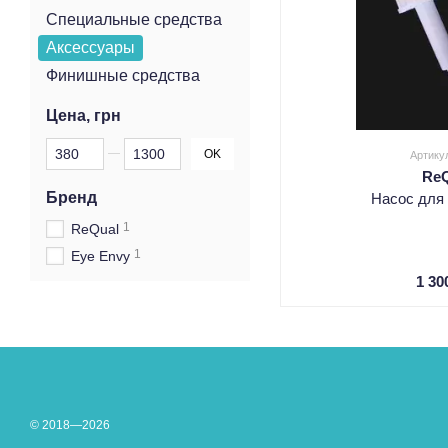
Специальные средства
Аксессуары
Финишные средства
Цена, грн
От Цена, грн
До Цена, грн
OK
Артику
Re
Бренд
Насос для
1
ReQual
1
Eye Envy
1 30
© 2018—2026