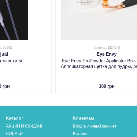
л: 00362
Артикул: EEAB-S
Qual
Eye Envy
 емкости 5л
Eye Envy ProPowder Applicator Brus
Аппликаторная щетка для пудры, р
0 грн
380 грн
Каталог
Клиентам
АКЦИИ И СКИДКИ!
Вход в личный кабинет
СОБАКИ
Каталог