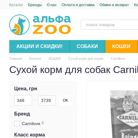
Перейти к основному контенту
Каталог
Бренды
О нас
Оплата и доставка
Обмен и возврат
К
АКЦИИ И СКИДКИ!
СОБАКИ
КОШКИ
Главная
Каталог
КОШКИ
Сухой корм для кошек
Carnilove
Сухой корм для собак Carni
Цена, грн
От Цена, грн
До Цена, грн
OK
Бренд
8
Carnilove
Класс корма