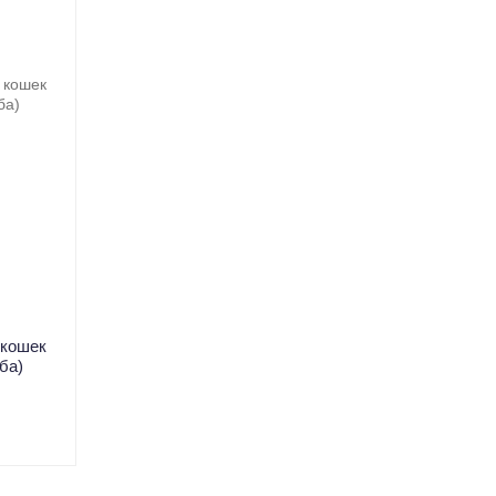
 кошек
ыба)