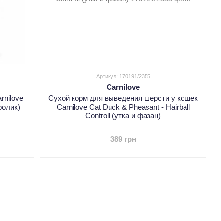
Артикул: 170191/2355
Carnilove
rnilove
Сухой корм для выведения шерсти у кошек
ролик)
Carnilove Cat Duck & Pheasant - Hairball
Controll (утка и фазан)
389 грн