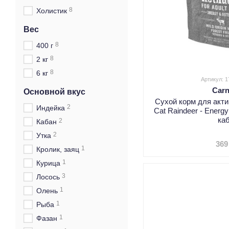
8
Холистик
Вес
8
400 г
8
2 кг
8
6 кг
Артикул: 
Carn
Основной вкус
Сухой корм для акти
2
Индейка
Cat Raindeer - Energ
ка
2
Кабан
2
Утка
369
1
Кролик, заяц
1
Курица
3
Лосось
1
Олень
1
Рыба
1
Фазан