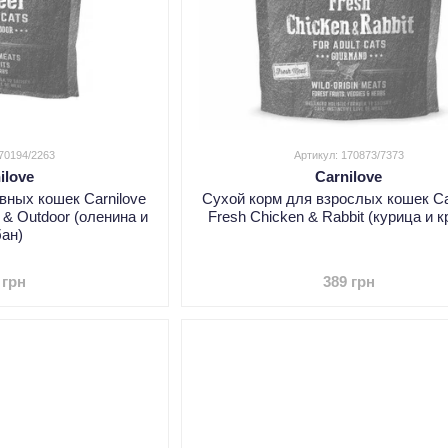
170194/2263
Артикул: 170873/7373
ilove
Carnilove
вных кошек Carnilove
Сухой корм для взрослых кошек Ca
y & Outdoor (оленина и
Fresh Chicken & Rabbit (курица и к
бан)
 грн
389 грн