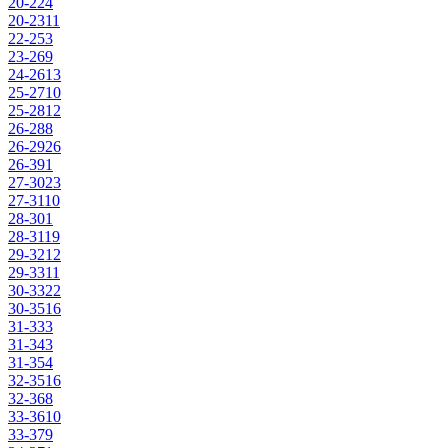
20-22
4
20-23
11
22-25
3
23-26
9
24-26
13
25-27
10
25-28
12
26-28
8
26-29
26
26-39
1
27-30
23
27-31
10
28-30
1
28-31
19
29-32
12
29-33
11
30-33
22
30-35
16
31-33
3
31-34
3
31-35
4
32-35
16
32-36
8
33-36
10
33-37
9