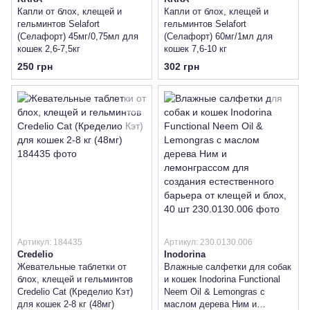
Капли от блох, клещей и
Капли от блох, клещей и
гельминтов Selafort
гельминтов Selafort
(Селафорт) 45мг/0,75мл для
(Селафорт) 60мг/1мл для
кошек 2,6-7,5кг
кошек 7,6-10 кг
250 грн
302 грн
Артикул: 184435
Артикул: 230.0130.006
Credelio
Inodorina
Жевательные таблетки от
Влажные салфетки для собак
блох, клещей и гельминтов
и кошек Inodorina Functional
Credelio Cat (Кределио Кэт)
Neem Oil & Lemongras с
для кошек 2-8 кг (48мг)
маслом дерева Ним и