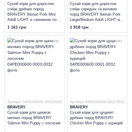
Сухий корм для дорослих
Сухий корм для дорослих
собак дрібних пород
собак cередніх та великих
BRAVERY Iberian Pork Mini
порід BRAVERY Iberian Pork
Adult LIGHT зі свининою по-
Large/Medium Adult LIGHT зі
іберійськи
свининою по-іберійськи
1 161 грн
1 918 грн
Артикул: 04PE000600.0003.0032
Артикул: 04PE000600.0001.0032
BRAVERY
BRAVERY
Сухой корм для щенков
Сухий корм для цуценят
мелких пород BRAVERY
дрібних порід BRAVERY
Salmon Mini Puppy с лососем
Chicken Mini Puppy с курицей