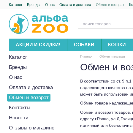
Перейти к основному контенту
Каталог
Бренды
О нас
Оплата и доставка
Обмен и возврат
К
АКЦИИ И СКИДКИ!
СОБАКИ
КОШКИ
Каталог
Главная
Обмен и возврат
Обмен и во
Бренды
О нас
В соответствии со ст. 9 п
Оплата и доставка
надлежащего качества на 
может быть использован и
Обмен и возврат
Обмен товара надлежащего 
Контакты
Обмен и возврат товаров,
Новости
адресу г.Ровно, ул.Д.Гали
наличный или безналичный 
Отзывы о магазине