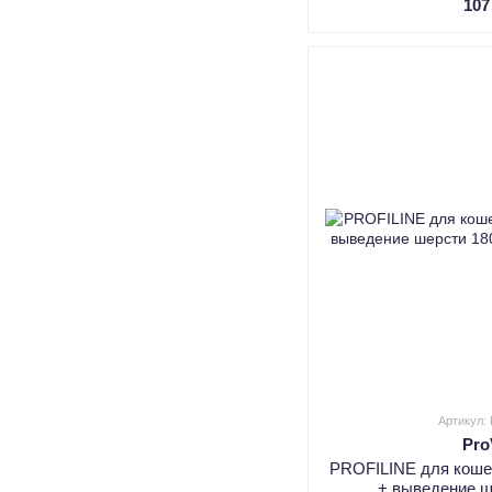
107
Артикул:
Pr
PROFILINE для ко
+ выведение ш