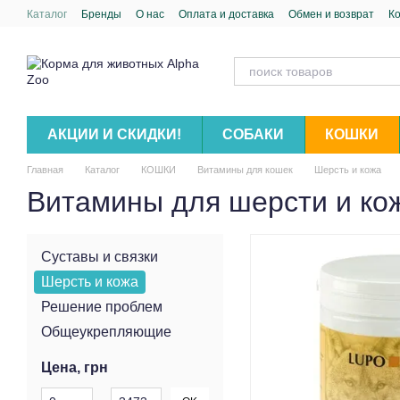
Перейти к основному контенту
Каталог
Бренды
О нас
Оплата и доставка
Обмен и возврат
К
АКЦИИ И СКИДКИ!
СОБАКИ
КОШКИ
Главная
Каталог
КОШКИ
Витамины для кошек
Шерсть и кожа
Витамины для шерсти и ко
Суставы и связки
Шерсть и кожа
Решение проблем
Общеукрепляющие
Цена, грн
От Цена, грн
До Цена, грн