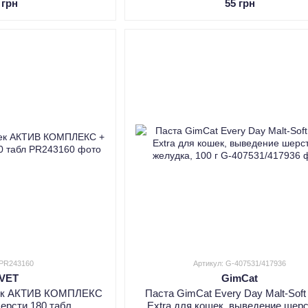
 грн
55 грн
 PR243160
Артикул: G-407531/417936
oVET
GimCat
шек АКТИВ КОМПЛЕКС
Паста GimCat Every Day Malt-Soft
ерсти 180 табл
Extra для кошек, выведение шерс