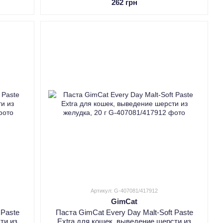
262 грн
Артикул: G-407081/417912
GimCat
 Paste
Паста GimCat Every Day Malt-Soft Paste
ти из
Extra для кошек, выведение шерсти из