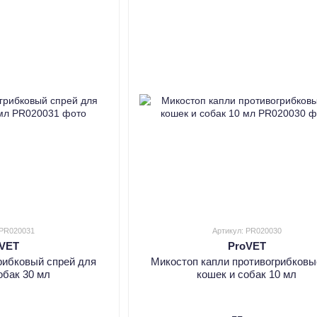
 PR020031
Артикул: PR020030
oVET
ProVET
рибковый спрей для
Микостоп капли противогрибковы
обак 30 мл
кошек и собак 10 мл