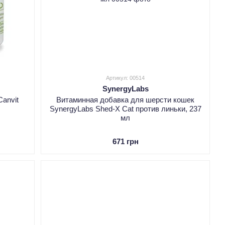
Артикул: 00514
SynergyLabs
anvit
Витаминная добавка для шерсти кошек
SynergyLabs Shed-X Cat против линьки, 237
мл
671 грн