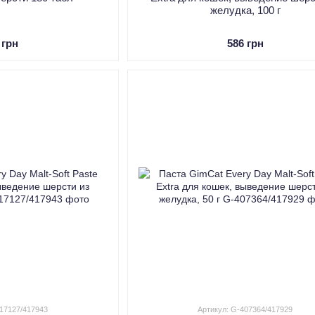
желудка, 100 г
 грн
586 грн
417127/417943
Артикул: G-407364/417929