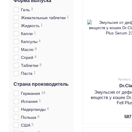
Форма выпуска
3
Гель
1
Жевательные таблетки
1
Жидкость
1
Капли
4
Капсулы
8
Масло
4
Спрей
8
Таблетки
1
Паста
Артикул:
Страна производитель
Dr.Cl
Эмульсия от деф
18
Германия
веществ у кошек Dr.
1
Испания
Fell Pl
4
Нидерланды
587
6
Польша
5
США