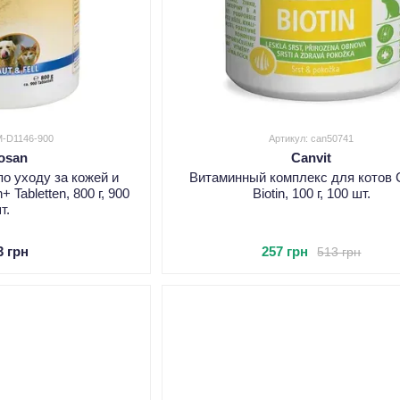
M-D1146-900
Артикул: can50741
osan
Canvit
о уходу за кожей и
Витаминный комплекс для котов C
 Tabletten, 800 г, 900
Biotin, 100 г, 100 шт.
т.
3 грн
257 грн
513 грн