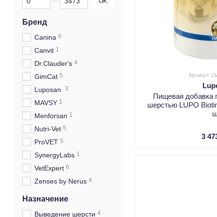
OK
Бренд
6
Canina
1
Canvit
4
Dr.Clauder's
5
Артикул: L
GimCat
Lup
3
Luposan
Пищевая добавка п
1
MAVSY
шерстью LUPO Biotin+
ш
1
Menforsan
5
Nutri-Vet
3 47
5
ProVET
1
SynergyLabs
6
VetExpert
4
Zenses by Nerus
Назначение
4
Выведение шерсти