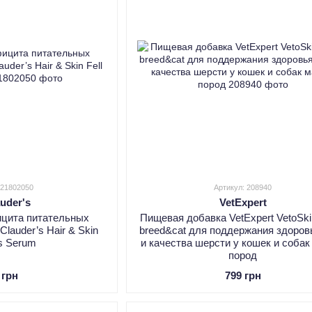
 21802050
Артикул: 208940
auder's
VetExpert
ицита питательных
Пищевая добавка VetExpert VetoSki
Clauder’s Hair & Skin
breed&cat для поддержания здоров
us Serum
и качества шерсти у кошек и соба
пород
 грн
799 грн