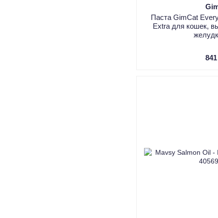
Gi
Паста GimCat Every
Extra для кошек, 
желудк
841