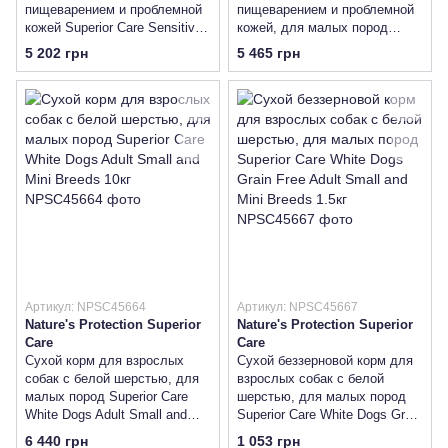
пищеварением и проблемной
пищеварением и проблемной
кожей Superior Care Sensitive
кожей, для малых пород
Skin&Stomach Adult All Breeds
Superior Care Sensitive
5 202 грн
5 465 грн
10кг
Skin&Stomach Adult Small
Breeds 10кг
Артикул: NPSC45664
Артикул: NPSC45667
Nature's Protection Superior
Nature's Protection Superior
Care
Care
Сухой корм для взрослых
Сухой беззерновой корм для
собак с белой шерстью, для
взрослых собак с белой
малых пород Superior Care
шерстью, для малых пород
White Dogs Adult Small and
Superior Care White Dogs Grain
Mini Breeds 10кг
Free Adult Small and Mini
6 440 грн
1 053 грн