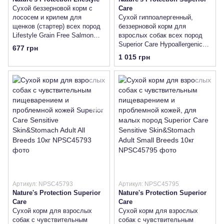
Сухой беззерновой корм с
Care
лососем и крилем для
Сухой гиппоалергенный,
щенков (стартер) всех пород
беззерновой корм для
Lifestyle Grain Free Salmon
взрослых собак всех пород
with krill Starter For Puppies
Superior Care Hypoallergenic
677 грн
1.5кг
Grain Free Adult All Breeds
1 015 грн
1.5кг
Артикул: NPSC45793
Артикул: NPSC45795
Nature's Protection Superior
Nature's Protection Superior
Care
Care
Сухой корм для взрослых
Сухой корм для взрослых
собак с чувствительным
собак с чувствительным