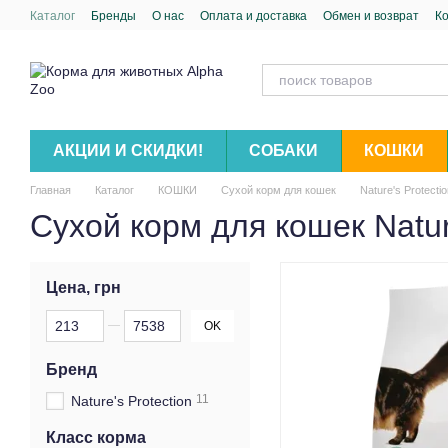
Перейти к основному контенту
Каталог
Бренды
О нас
Оплата и доставка
Обмен и возврат
К
АКЦИИ И СКИДКИ!
СОБАКИ
КОШКИ
Главная
Каталог
КОШКИ
Сухой корм для кошек
Nature's Protecti
Сухой корм для кошек Nature
Цена, грн
От Цена, грн
До Цена, грн
OK
Бренд
11
Nature's Protection
Класс корма