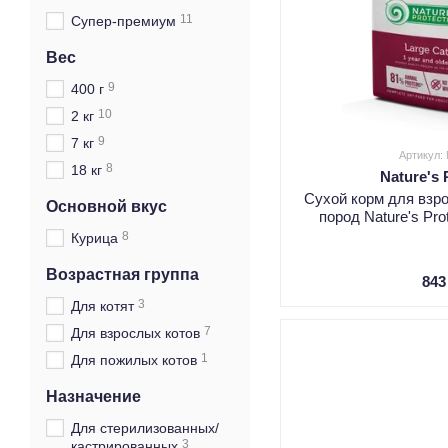
11
Супер-премиум
Вес
9
400 г
10
2 кг
9
7 кг
Артикул:
8
18 кг
Nature's 
Сухой корм для взр
Основной вкус
пород Nature's Prot
8
Курица
Возрастная группа
843
3
Для котят
7
Для взрослых котов
1
Для пожилых котов
Назначение
Для стерилизованных/
3
кастрированных