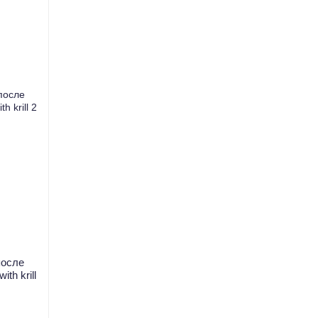
после
ith krill