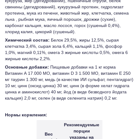
кукуруза, жир (дегидрований), пшеничные отруби, белок
свинины (дегидрований), кукурузный протеин, гидролизат
протеина, мука из печени, животный жир, клетчатка, семена
льна , рыбная мука, яичный порошок, дрожжи (сухие),
карбонат кальция, масло лосося, горох (сушеный 0,4%),
хлорид калия, цикорий (сушеный).
Химический состав:
Белок 29,5%, жиры 12,5%, сырая
клетчатка 3,4%, сырая зола 6,4%, кальций 1,1%, фосфор
1,0%, магний 0,11%, oмега 3 жирные кислоты 0,5%, oмега 6
жирные кислоты 2,2%.
Основные добавки:
Пищевые добавки на 1 кг корма
Витамин А 17.000 MO, витамин D 3 1.500 MO, витамин Е 250
мг таурин 1.300 мг, медь (в качестве ИИ сульфат, пентагидрат)
10 мг, цинк (оксид цинка) 30 мг, цинк (в форме хелат гидрата
цинка и аминокислот) 40 мг, йод (в виде безводного йодата
кальция) 2,0 мг, селен (в виде селенита натрия) 0,2 мг.
Нормы кормления:
Рекомендуемые
порции
Вес
указаны на