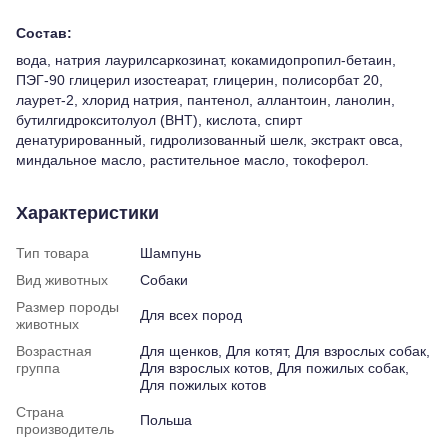
Состав:
вода, натрия лаурилсаркозинат, кокамидопропил-бетаин,
ПЭГ-90 глицерил изостеарат, глицерин, полисорбат 20,
лаурет-2, хлорид натрия, пантенол, аллантоин, ланолин,
бутилгидрокситолуол (BHT), кислота, спирт
денатурированный, гидролизованный шелк, экстракт овса,
миндальное масло, растительное масло, токоферол.
Характеристики
Тип товара
Шампунь
Вид животных
Собаки
Размер породы
Для всех пород
животных
Возрастная
Для щенков, Для котят, Для взрослых собак,
группа
Для взрослых котов, Для пожилых собак,
Для пожилых котов
Страна
Польша
производитель