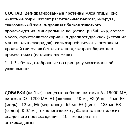
СОСТАВ:
дегидратированные протеины мяса птицы, рис,
животные жиры, изолят растительных белков*, кукуруза,
свекловичный жом, гидролизат белков животного
происхождения, минеральные вещества, рыбий жир, соевое
масло, фруктоолигосахариды, гидролизат дрожжей (источник
маннанолигосахаридов), соль жирной кислоты, экстракты
дрожжей (источник бета-глюканов), экстракт бархатцев
прямостоячих (источник лютеина).
* L.I.P. - белки, отобранные по принципу максимальной
усвояемости.
ДОБАВКИ (на 1 кг):
пищевые добавки: витамин A - 19000 MЕ;
витамин D3 -1200 MЕ; E1 (железо) - 40 мг; E2 (йод) - 4 мг; E4
(медь) - 12 мг; E5 (марганец) - 52 мг; E6 (цинк) - 133 мг; E8
(селен) -0,07 мг; технологические добавки: клиноптилолит
осадочного происхождения - 10 г; консерванты,
антиоксиданты.