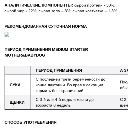
АНАЛИТИЧЕСКИЕ КОМПОНЕНТЫ:
сырой протеин - 30%;
сырой жир - 22%; сырая зола – 8%; сырая клетчатка – 1,3%.
РЕКОМЕНДОВАННАЯ СУТОЧНАЯ НОРМА
ПЕРИОД
ПРИМЕНЕНИЯ
MEDIUM STARTER
MOTHER&BABYDOG
ПЕРИОД ПРИМЕНЕНИЯ
А З
С последней трети беременности до
Пос
СУКА
конца лактации. Во время лактации
обы
кормить без ограничений.
С 3-й или 4-й недели жизни до
С 2
ЩЕНКИ
возраста 8 недель.
щен
СПОСОБ УПОТРЕБЛЕНИЯ