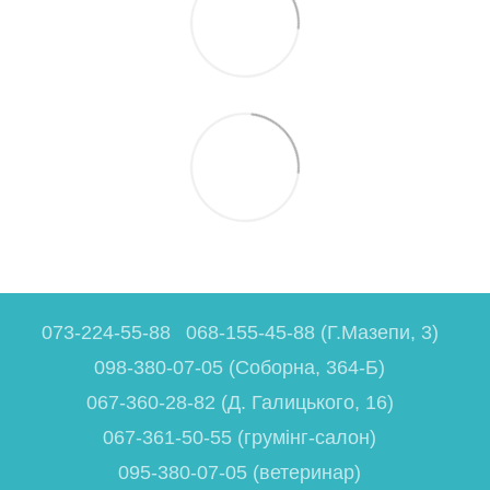
073-224-55-88
068-155-45-88 (Г.Мазепи, 3)
098-380-07-05 (Соборна, 364-Б)
067-360-28-82 (Д. Галицького, 16)
067-361-50-55 (грумінг-салон)
095-380-07-05 (ветеринар)