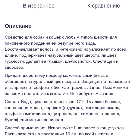
В избранное
К сравнению
Описание
Средство для собак и кошек с любым типом шерсти для
мгновенного придания ей безупречного вида.
Восстанавливает волосы и интенсивно их увлажняет по всей
длине, подчеркивает натуральный цвет шерсти, лишает
тусклости, делает ее гладкой, шелковистой, блестящей и
здоровой.
Придает шерстному покрову максимальный блеск и
обогащает натуральный цвет шерсти. Защищает от влажности
и выпрямляет эффект, облегчает расчесывание. Незаменимо
во время подготовки к выставке. Не требует смывания.
Состав: Вода, циклопентасилоксан, С12-15 алкил бензоат,
конопляное масло, парфюм (отдушка), гексилциннамаль,
альфа-изометилионол, цитронеллол, лимонен, гераниол,
бутилфенилметилпропионал.
Способ применения: Используйте Luminance в конце ухода.
Распылите его на расстоянии 10 см. по всей шерсти и