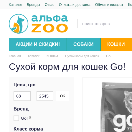
Перейти к основному контенту
Каталог
Бренды
О нас
Оплата и доставка
Обмен и возврат
К
АКЦИИ И СКИДКИ!
СОБАКИ
КОШКИ
Главная
Каталог
КОШКИ
Сухой корм для кошек
Go!
Сухой корм для кошек Go!
Цена, грн
От Цена, грн
До Цена, грн
OK
Бренд
6
Go!
Класс корма