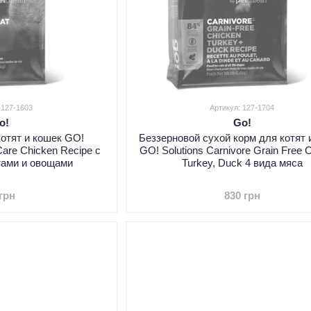
 127-1603
Артикул: 127-1704
o!
Go!
котят и кошек GO!
Беззерновой сухой корм для котят 
Care Chicken Recipe с
GO! Solutions Carnivore Grain Free 
тами и овощами
Turkey, Duck 4 вида мяса
 грн
830 грн