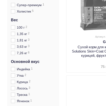
1
Супер-премиум
5
Холистик
Вес
2
100 г
2
1,35 кг
Артикул:
3
1,81 кг
G
3
3,63 кг
Сухой корм для 
Solutions Skin+Coat 
6
7,26 кг
курицей, фрук
Основной вкус
75
1
Индейка
2
Утка
2
Курица
3
Лосось
1
Треска
1
Ягненок