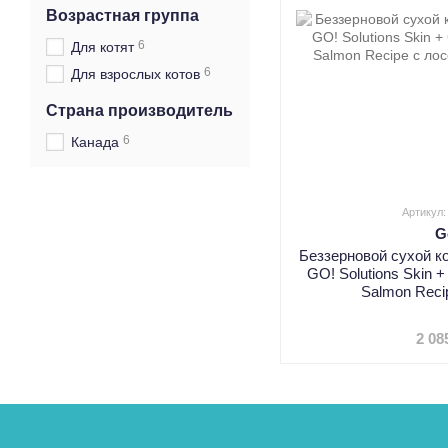
Возрастная группа
6
Для котят
6
Для взрослых котов
Страна производитель
6
Канада
Артикул:
G
Беззерновой сухой к
GO! Solutions Skin +
Salmon Reci
2 08