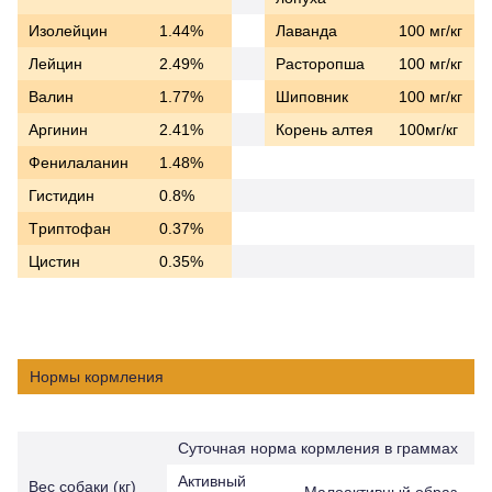
Изолейцин
1.44%
Лаванда
100 мг/кг
Лейцин
2.49%
Расторопша
100 мг/кг
Валин
1.77%
Шиповник
100 мг/кг
Aргинин
2.41%
Корень алтея
100мг/кг
Фенилаланин
1.48%
Гистидин
0.8%
Tриптофан
0.37%
Цистин
0.35%
Нормы кормления
Cуточная норма кормления в граммах
Активный
Вес собаки (кг)
Малоактивный образ