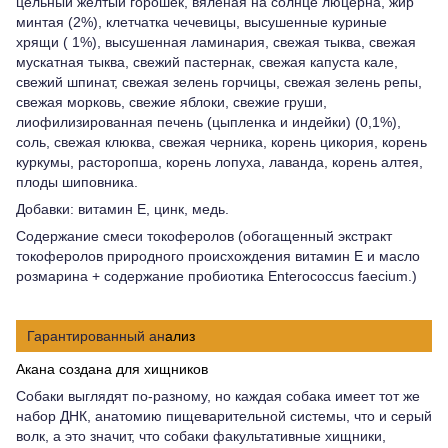
цельный желтый горошек, вяленая на солнце люцерна, жир
минтая (2%), клетчатка чечевицы, высушенные куриные
хрящи ( 1%), высушенная ламинария, свежая тыква, свежая
мускатная тыква, свежий пастернак, свежая капуста кале,
свежий шпинат, свежая зелень горчицы, свежая зелень репы,
свежая морковь, свежие яблоки, свежие груши,
лиофилизированная печень (цыпленка и индейки) (0,1%),
соль, свежая клюква, свежая черника, корень цикория, корень
куркумы, расторопша, корень лопуха, лаванда, корень алтея,
плоды шиповника.
Добавки: витамин Е, цинк, медь.
Содержание смеси токоферолов (обогащенный экстракт
токоферолов природного происхождения витамин Е и масло
розмарина + содержание пробиотика Enterococcus faecium.)
Гарантированный ан
ализ
Акана создана для хищников
Собаки выглядят по-разному, но каждая собака имеет тот же
набор ДНК, анатомию пищеварительной системы, что и серый
волк, а это значит, что собаки факультативные хищники,