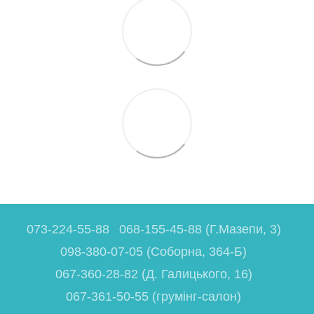
073-224-55-88
068-155-45-88 (Г.Мазепи, 3)
098-380-07-05 (Соборна, 364-Б)
067-360-28-82 (Д. Галицького, 16)
067-361-50-55 (грумінг-салон)