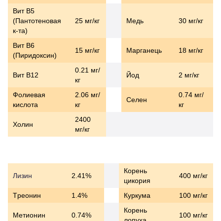
Вит B5
(Пантотеновая
25 мг/кг
Медь
30 мг/кг
к-та)
Вит B6
15 мг/кг
Марганець
18 мг/кг
(Пиридоксин)
0.21 мг/
Вит B12
Йод
2 мг/кг
кг
Фолиевая
2.06 мг/
0.74 мг/
Селен
кислота
кг
кг
2400
Холин
мг/кг
АМИНОКИСЛОТЫ РАСТИТЕЛЬНЫЕ КОМПОНЕНТЫ
Корень
Лизин
2.41%
400 мг/кг
цикория
Tреонин
1.4%
Куркума
100 мг/кг
Корень
Meтионин
0.74%
100 мг/кг
лопуха