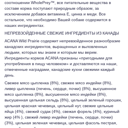
соотношении WholePrey™, все питательные вещества в
составе корма поступают природным образом, за
исключением добавок витамина Е, цинка и меди. Все
остальное, что необходимо Вашей собаке содержится в
наших ингредиентах.
НЕПРЕВЗОЙДЕННЫЕ СВЕЖИЕ ИНГРЕДИЕНТЫ ИЗ КАНАДЫ
ACANA Wild Prairie содержит непревзойденное разнообразие
канадских ингредиентов, выращенных и выловленных
людьми, которых мы знаем и которым мы верим.
Ингредиенты кормов ACANA признаны «пригодными для
употребления в пищу человеком» и доставляются на наши,
отмеченные наградами, канадские кухни свежими каждый
день.
Свежее мясо цыпленка (8%), свежее мясо индейки (8%),
ливер цыпленка (печень, сердце, почки) (8%), высушенное
мясо цыпленка (8%), высушенное мясо индейки (8%),
высушенная цельная сельдь (8%), цельный зеленый горошек,
цельная красная чечевица, цельный нут, свежие цельные
яйца (4%), свежий судак (4%), свежая форель (4%), куриный
жир (4% ), свежий ливер индейки (печень, сердце, почки)
(3%), цельная зеленая чечевица, цельная фасоль пестрая,