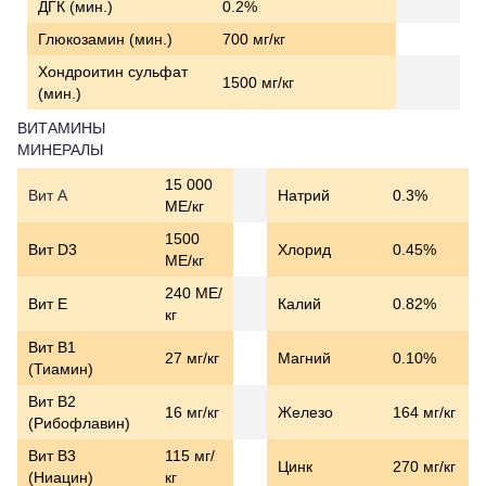
ДГК (мин.)
0.2%
Глюкозамин (мин.)
700 мг/кг
Хондроитин сульфат
1500 мг/кг
(мин.)
ВИТАМИНЫ
МИНЕРАЛЫ
15 000
Вит A
Натрий
0.3%
МЕ/кг
1500
Вит D3
Хлорид
0.45%
МЕ/кг
240 МЕ/
Вит E
Калий
0.82%
кг
Вит B1
27 мг/кг
Магний
0.10%
(Тиамин)
Вит B2
16 мг/кг
Железо
164 мг/кг
(Рибофлавин)
Вит B3
115 мг/
Цинк
270 мг/кг
(Ниацин)
кг