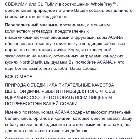
СВЕЖИМИ или СЫРЫМИ в соотношении WholePrey™,
обеспечивая природное питание Вашей собаки, без длинного
списка синтетических добавок.
Переполненный мясными протеинами, с меньшим
количеством углеводов, представленных
низкогликемическими овощами и фруктами, корм ACANA
обеспечивает отменную физическую кондицию собак всех
пород, на всех стадиях жизни. Корм, изготовленный
эксклюзивно на наших, отмеченных наградами канадских
кухнях NorthStar®, мы думаем Вы полюбите ACANA, и что
еще более важно, его полюбит Ваша собака!
ВСЕ О МЯСЕ
ПРИРОДА ОБЪЕДИНИЛА ПИТАТЕЛЬНЫЕ КАЧЕСТВА
ЦЕЛЬНОЙ ДИЧИ, РЫБЫ И ПТИЦЫ ДЛЯ ТОГО ЧТОБЫ
ИДЕАЛЬНО СООТВЕТСТВОВАТЬ ВСЕМ ПИЩЕВЫМ
ПОТРЕБНОСТЯМ ВАШЕЙ СОБАКИ.
Именно поэтому, корма ACANA содержат высокопитательный
баланс мяса, органов и хрящей, которые обеспечивают Вашу
собаку всеми необходимыми питательными веществами, без
длинного списка синтетических добавок.
Современные собаки похожи на своих предков, и мы считаем,