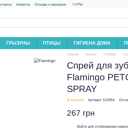
Укр
Рус
онтакты
Новости
Отзывы о магазине
ГРЫЗУНЫ
ПТИЦЫ
ГИГИЕНА ДОМА
П
Главная
Каталог
СОБАКИ
Ухо
Спрей для зуб
Flamingo PE
SPRAY
В наличии
Артикул: 510954
Оста
267 грн
Войти
для отображения накопи
%