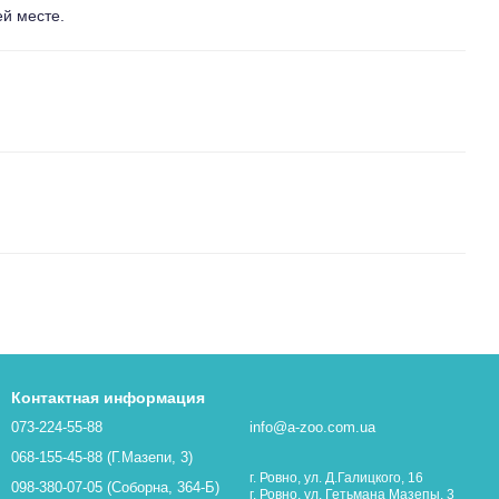
ей месте.
Контактная информация
073-224-55-88
info@a-zoo.com.ua
068-155-45-88 (Г.Мазепи, 3)
г. Ровно, ул. Д.Галицкого, 16
098-380-07-05 (Соборна, 364-Б)
г. Ровно, ул. Гетьмана Мазепы, 3