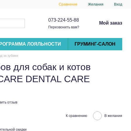
Сравнение
Желания
Вход
073-224-55-88
Мой заказ
Перезвонить вам?
РОГРАММА ЛОЯЛЬНОСТИ
ГРУМИНГ-САЛОН
д за зубами
ов для собак и котов
TCARE DENTAL CARE
вить отзыв
К сравнению
В желания
тельной скидки