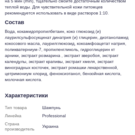
на 5 мин (min), тщательно смойте достаточным количеством
теплой воды. Для чувствительной кожи питомцев
рекомендуется использовать в виде растворов 1:10.
Состав
Вода, кокамидопропилбетаин, коко глюкозид (и)
лаурилсульфосукцинат динатрия (и) глицерин, диэтаноламид
кокосового масла, лаурилглюкозид, кокоамфоацетат натрия,
поликватерниум-7, пропиленгликоль, гидроглицерин кт
арники, экстракт розмарина , экстракт зверобоя, экстракт
календулы, экстракт крапивы, экстракт хмеля, экстракт
виноградных косточек, экстракт ромашки лекарственной,
цетримониум хлорид, феноксиэтанол, бензойная кислота,
молочная кислота.
Характеристики
Тип товара
Шампунь
Линейка
Professional
Страна
Украина
производитель