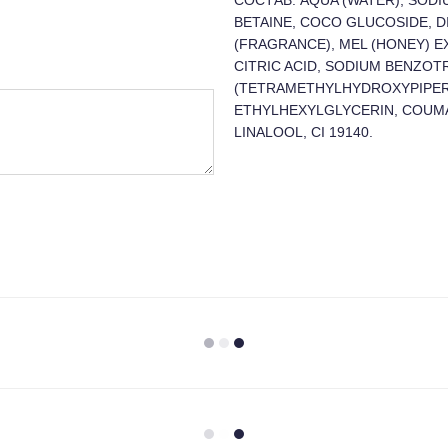
СОСТАВ: AQUA (WATER), SOD
BETAINE, COCO GLUCOSIDE, 
(FRAGRANCE), MEL (HONEY) 
CITRIC ACID, SODIUM BENZOT
(TETRAMETHYLHYDROXYPIPERI
ETHYLHEXYLGLYCERIN, COUMAR
LINALOOL, CI 19140.