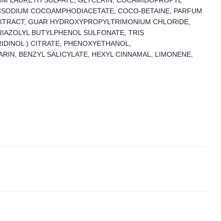
IUM LAURETH SULFATE, GLYCERIN, COCAMIDOPROPYL
DISODIUM COCOAMPHODIACETATE, COCO-BETAINE, PARFUM
EXTRACT, GUAR HYDROXYPROPYLTRIMONIUM CHLORIDE,
RIAZOLYL BUTYLPHENOL SULFONATE, TRIS
DINOL ) CITRATE, PHENOXYETHANOL,
IN, BENZYL SALICYLATE, HEXYL CINNAMAL, LIMONENE,