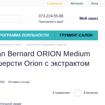
Сравнение
Желания
Вход
073-224-55-88
Мой заказ
Перезвонить вам?
РОГРАММА ЛОЯЛЬНОСТИ
ГРУМИНГ-САЛОН
метика для собак
Шампуни и очищающие средства
an Bernard ORION Medium
ерсти Orion с экстрактом
550
Оставить отзыв
К сравнению
В желания
тельной скидки