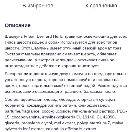
В избранное
К сравнению
Описание
Шампунь Iv San Bernard Herb, травяной освежающий для всех
типов шерсти кошек и собак Используется для всех типов
шерсти. Этот шампунь имеет отличный свежий аромат трав.
Экстаракт мальвы прекрасно смягчает шерсть, облегчает
расчесывание, а экстракт календулы оказывает сильное
антиоксидантное действие и хорошо тонизирует.
Распределите достаточную дозу шампуня на предварительно
увлажненную шерсть; хорошо помассируйте и оставьте на
время, после тщательно смойте теплой водой. Рекомендуется
использование освежающего травяного бальзама после.
Состав: aqua/water, хлорид хлорида, хлористый сульфат,
лоренет-2, кокомидопропиль бетаин, феноксиетанол,
parfume/fragrance, coco-glucoside, гликольчатый раствор, PEG-
15, cocopolyamine, ethylhexylglycerin СL 19140, CL 42090,
glycerin, propylene glycol, mel extract, polyquaternium-7, malva
sylvestris leaf extract, calendula officinalis extract