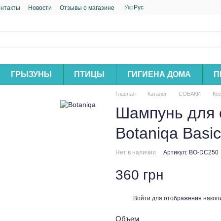
Укр
Рус
онтакты
Новости
Отзывы о магазине
ГРЫЗУНЫ
ПТИЦЫ
ГИГИЕНА ДОМА
П
Главная
Каталог
СОБАКИ
Кос
Шампунь для с
Botaniqa Basi
Нет в наличии
Артикул: BO-DC250
360 грн
Войти
для отображения накопи
%
Объем