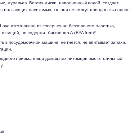
х, муравьев. Бортик миски, наполненный водой, создает
я ползающих насекомых, т.к. они не смогут преодолеть водное
 Love изготовлена из совершенно безопасного пластика,
с пищей, не содержит бисфенол А (BPA free)*.
ть в посудомоечной машине, не гнется, не впитывает запахи,
тации.
одного приема пищи домашних питомцев имеют стильный
у.
ium