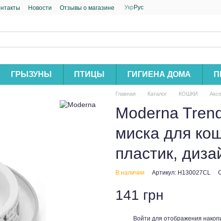
Укр
Рус
онтакты
Новости
Отзывы о магазине
ГРЫЗУНЫ
ПТИЦЫ
ГИГИЕНА ДОМА
П
Главная
Каталог
КОШКИ
Акс
Moderna Trendy
миска для кош
пластик, диз
В наличии
Артикул: H130027CL
141 грн
Войти
для отображения накопи
%