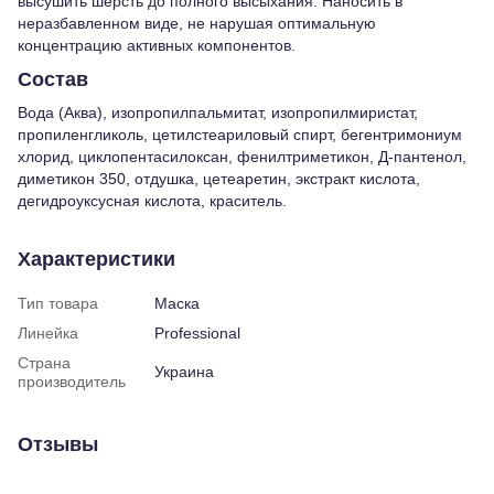
высушить шерсть до полного высыхания. Наносить в
неразбавленном виде, не нарушая оптимальную
концентрацию активных компонентов.
Состав
Вода (Аква), изопропилпальмитат, изопропилмиристат,
пропиленгликоль, цетилстеариловый спирт, бегентримониум
хлорид, циклопентасилоксан, фенилтриметикон, Д-пантенол,
диметикон 350, отдушка, цетеаретин, экстракт кислота,
дегидроуксусная кислота, краситель.
Характеристики
Тип товара
Маска
Линейка
Professional
Страна
Украина
производитель
Отзывы