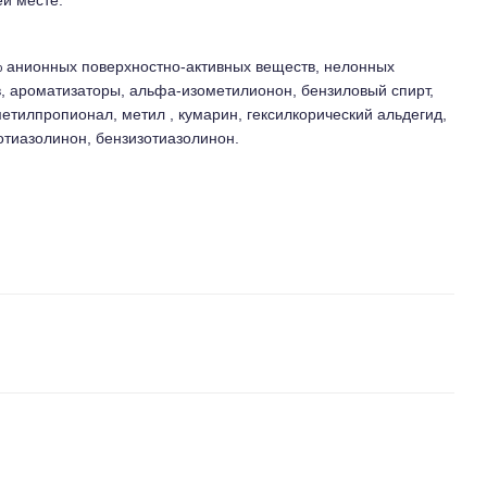
5% анионных поверхностно-активных веществ, нелонных
, ароматизаторы, альфа-изометилионон, бензиловый спирт,
етилпропионал, метил , кумарин, гексилкорический альдегид,
отиазолинон, бензизотиазолинон.