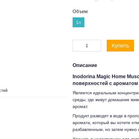
Объем
1л
Купить
Описание
Inodorina Magic Home Mus
поверхностей с ароматом 
стей
Является идеальным концентри
среды, где живут домашние жив
аромат.
Продукт разводят в воде в проп
аромата, который вы хотите от
разбавленным, но затем нужно 
Хранить в недоступном для дет