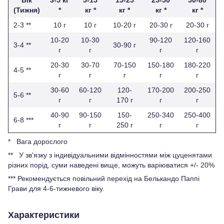
(Тижня)
*
кг *
кг *
кг *
кг *
2-3 **
10 г
10 г
10-20 г
20-30 г
20-30 г
10-20
10-30
90-120
120-160
3-4 **
30-90 г
г
г
г
г
20-30
30-70
70-150
150-180
180-220
4-5 **
г
г
г
г
г
30-60
60-120
120-
170-200
200-250
5-6 **
г
г
170 г
г
г
40-90
90-150
150-
250-340
250-400
6-8 ***
г
г
250 г
г
г
* Вага дорослого
** У зв'язку з індивідуальними відмінностями між цуценятами
різних порід, суми наведені вище, можуть варіюватися +/- 20%
*** Рекомендується повільний перехід на Белькандо Паппі
Грави для 4-6-тижневого віку.
Характеристики