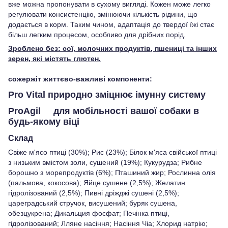
вже можна пропонувати в сухому вигляді. Кожен може легко
регулювати консистенцію, змінюючи кількість рідини, що
додається в корм. Таким чином, адаптація до твердої їжі стає
більш легким процесом, особливо для дрібних порід.
Зроблено без: сої, молочних продуктів, пшениці та інших
зерен, які містять глютен.
сожержіт життєво-важливі компоненти:
Pro Vital
природно зміцнює імунну систему
ProAgil
для мобільності вашої собаки в
будь-якому віці
Склад
Свіже м'ясо птиці (30%); Рис (23%); Білок м'яса свійської птиці
з низьким вмістом золи, сушений (19%); Кукурудза; Рибне
борошно з морепродуктів (6%); Пташиний жир; Рослинна олія
(пальмова, кокосова); Яйце сушене (2,5%); Желатин
гідролізований (2,5%); Пивні дріжджі сушені (2,5%);
цареградський стручок, висушений; буряк сушена,
обезцукрена; Дикальция фосфат; Печінка птиці,
гідролізований; Лляне насіння; Насіння Чіа; Хлорид натрію;