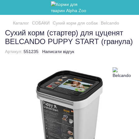
Каталог
СОБАКИ
Сухий корм для собак
Belcando
Сухий корм (стартер) для цуценят
BELCANDO PUPPY START (гранула)
Артикул:
551235
Написати відгук