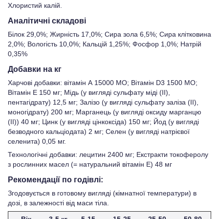
Хлористий калій.
Аналітичні складові
Білок 29,0%; Жирність 17,0%; Сира зола 6,5%; Сира клітковина
2,0%; Вологість 10,0%; Кальцій 1,25%; Фосфор 1,0%; Натрій
0,35%
Добавки на кг
Харчові добавки: вітамін А 15000 МО; Вітамін D3 1500 МО;
Вітамін Е 150 мг; Мідь (у вигляді сульфату міді (II),
пентагідрату) 12,5 мг; Залізо (у вигляді сульфату заліза (II),
моногідрату) 200 мг; Марганець (у вигляді оксиду марганцю
(II)) 40 мг; Цинк (у вигляді цінкоксіда) 150 мг; Йод (у вигляді
безводного кальціодата) 2 мг; Селен (у вигляді натрієвої
селенита) 0,05 мг.
Технологічні добавки: лецитин 2400 мг; Екстракти токоферолу
з рослинних масел (= натуральний вітамін Е) 48 мг
Рекомендації по годівлі:
Згодовується в готовому вигляді (кімнатної температури) в
дозі, в залежності від маси тіла.
Вік
3-5 кг
5-15
15-25
25-50
50-80