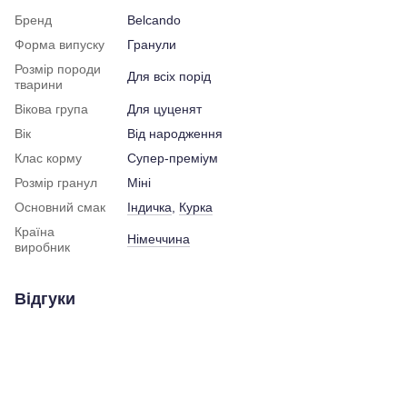
Бренд
Belcando
Форма випуску
Гранули
Розмір породи
Для всіх порід
тварини
Вікова група
Для цуценят
Вік
Від народження
Клас корму
Супер-преміум
Розмір гранул
Міні
Основний смак
Індичка
,
Курка
Країна
Німеччина
виробник
Відгуки