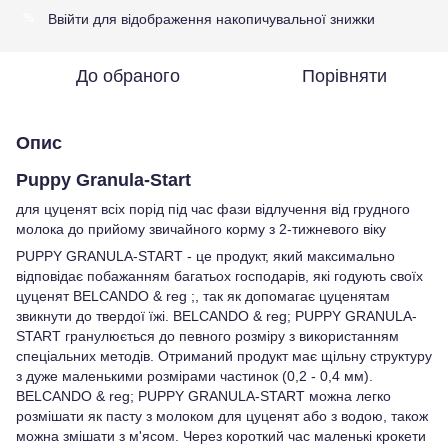
Ввійти
для відображення накопичувальної знижки
%
До обраного
Порівняти
Опис
Puppy Granula-Start
для цуценят всіх порід під час фази відлучення від грудного
молока до прийому звичайного корму з 2-тижневого віку
PUPPY GRANULA-START - це продукт, який максимально
відповідає побажанням багатьох господарів, які годують своїх
цуценят BELCANDO & reg ;, так як допомагає цуценятам
звикнути до твердої їжі. BELCANDO & reg; PUPPY GRANULA-
START гранулюється до певного розміру з використанням
спеціальних методів. Отриманий продукт має щільну структуру
з дуже маленькими розмірами частинок (0,2 - 0,4 мм).
BELCANDO & reg; PUPPY GRANULA-START можна легко
розмішати як пасту з молоком для цуценят або з водою, також
можна змішати з м'ясом. Через короткий час маленькі крокети